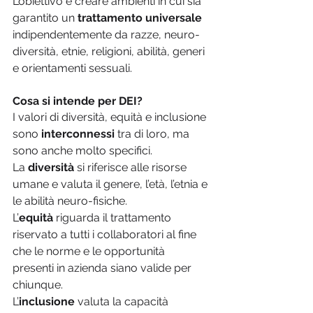
L’obiettivo è creare ambienti in cui sia 
garantito un 
trattamento universale
indipendentemente da razze, neuro-
diversità, etnie, religioni, abilità, generi 
e orientamenti sessuali. 
Cosa si intende per DEI?
I valori di diversità, equità e inclusione 
sono 
interconnessi
 tra di loro, ma 
sono anche molto specifici.
La 
diversità
 si riferisce alle risorse 
umane e valuta il genere, l’età, l’etnia e 
le abilità neuro-fisiche.
L’
equità
 riguarda il trattamento 
riservato a tutti i collaboratori al fine 
che le norme e le opportunità 
presenti in azienda siano valide per 
chiunque.
L’
inclusione
 valuta la capacità 