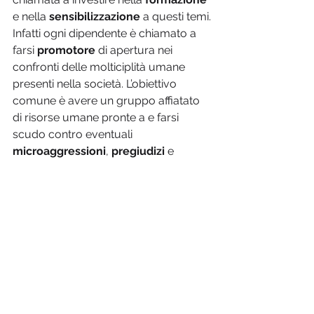
e nella 
sensibilizzazione
 a questi temi.
Infatti ogni dipendente è chiamato a 
farsi 
promotore
 di apertura nei 
confronti delle molticiplità umane 
presenti nella società. L’obiettivo 
comune è avere un gruppo affiatato 
di risorse umane pronte a e farsi 
scudo contro eventuali 
microaggressioni
, 
pregiudizi
 e 
fenomeni di 
discriminazione
.
Se se interessato a iniziare un percorso 
dedicato alla DEI in azienda, scrivici a 
info@becomeen.it