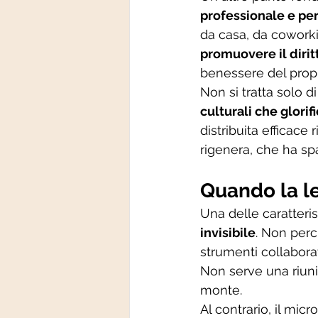
professionale e pe
da casa, da coworki
promuovere il dirit
benessere del prop
Non si tratta solo d
culturali che glori
distribuita efficac
rigenera, che ha sp
Quando la l
Una delle caratteris
invisibile
. Non perc
strumenti collaborati
Non serve una riuni
monte.
Al contrario, il mi