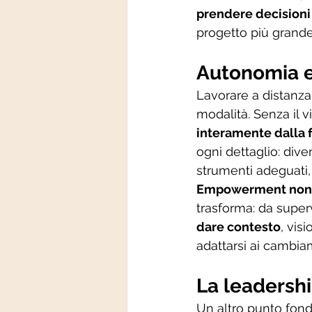
prendere decisioni
progetto più grande
Autonomia e 
Lavorare a distanz
modalità. Senza il vin
interamente dalla f
ogni dettaglio: dive
strumenti adeguati, 
Empowerment non 
trasforma: da superv
dare contesto
, vis
adattarsi ai cambiam
La leadership
Un altro punto fond