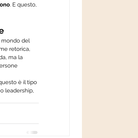
uono
. E questo, 
e
n mondo del 
e retorica, 
da, ma la 
persone 
 questo è il tipo 
o leadership, 