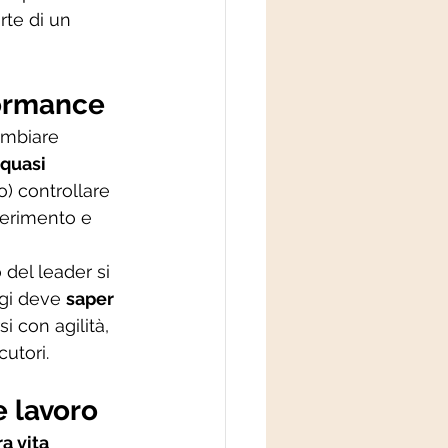
rte di un 
formance
ambiare 
 quasi 
) controllare 
iferimento e 
del leader si 
ggi deve 
saper 
 con agilità, 
utori.
e lavoro
ra vita 