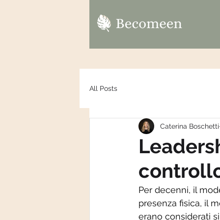
All Posts
Caterina Boschetti
Leadershi
controll
Per decenni, il mod
presenza fisica, il
erano considerati s