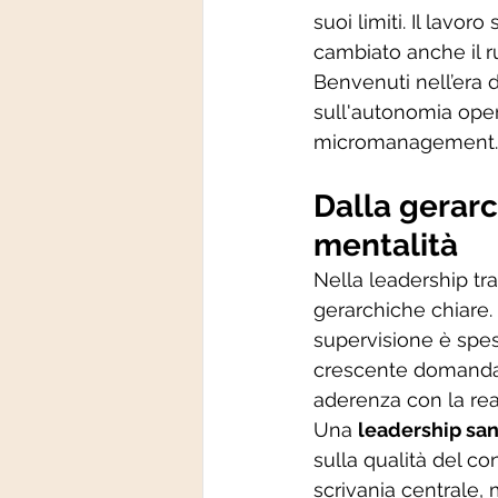
suoi limiti. Il lavoro
cambiato anche il r
Benvenuti nell’era d
sull'autonomia opera
micromanagement.
Dalla gerarc
mentalità
Nella leadership tra
gerarchiche chiare. 
supervisione è spes
crescente domanda 
aderenza con la rea
Una 
leadership san
sulla qualità del con
scrivania centrale,