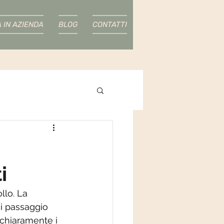
À IN AZIENDA
BLOG
CONTATTI
i
llo. La 
ni passaggio 
 chiaramente i 