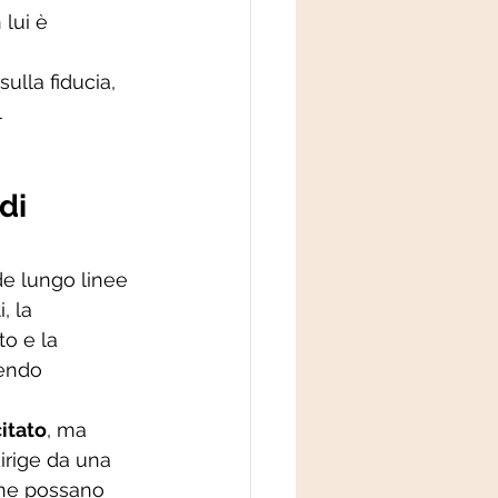
 lui è 
ulla fiducia, 
 
di 
de lungo linee 
, la 
o e la 
endo 
itato
, ma 
dirige da una 
one possano 