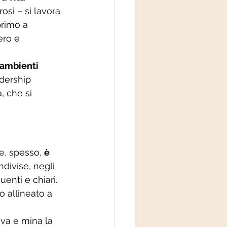
osi – si lavora 
primo a 
ero e 
ambienti 
dership 
, che si 
e, spesso, 
è 
divise, negli 
uenti e chiari. 
 allineato a 
iva e mina la 