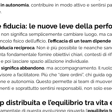
 in autonomia
, contribuire in modo attivo e sentirsi pa
.
fiducia: le nuove leve della per
a non significa semplicemente cambiare luogo, ma c
colo fisico dell’ufficio, 
l’efficacia di un team dipende
iducia reciproca
. Non è più possibile (e neanche sano
nta fondamentale fornire obiettivi chiari, contesti di r
e poi lasciare spazio all’azione individuale.
significa abbandono
, ma accompagnamento. Il ruolo 
isore a facilitatore. Più che “dare ordini”, chi guida o
ione e autonomia. Questo permette ai team di muoversi
enti e soprattutto sentirsi responsabili, non solo esec
 distribuita e l’equilibrio tra vita 
amentale di questa evoluzione riguarda l’
equilibrio t