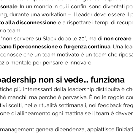
rsonale
. In un mondo in cui i confini sono diventati por
ng, durante una workation – il leader deve essere il 
to alla disconnessione
 e a rispettare i tempi di recup
rio team.
i “non scrivere su Slack dopo le 20”, ma di 
non creare 
ficano l’iperconnessione o l’urgenza continua
. Una lea
e riconosce che un team motivato è un team che riposa
azio mentale per pensare e innovare.
eadership non si vede… funziona
tiche più interessanti della leadership distribuita è ch
hé manchi, ma perché è pervasiva. È nelle regole con
vi scelti, nelle ritualità settimanali, nei feedback freq
one di allineamento ogni mattina se il team è davvero
cromanagement genera dipendenza, appiattisce l’iniziat