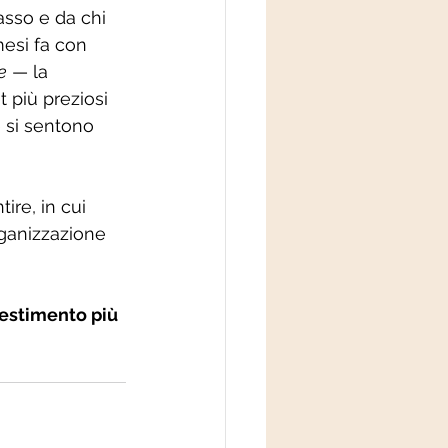
asso e da chi 
mesi fa con 
e
 — la 
 più preziosi 
 si sentono 
re, in cui 
rganizzazione 
nvestimento più 