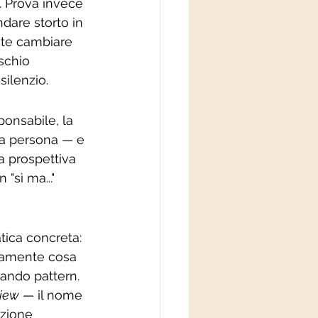
. Prova invece 
dare storto in 
ste cambiare 
schio 
silenzio.
onsabile, la 
la persona — e 
a prospettiva 
"sì ma..." 
tica concreta: 
tamente cosa 
ando pattern. 
view
 — il nome 
zione 