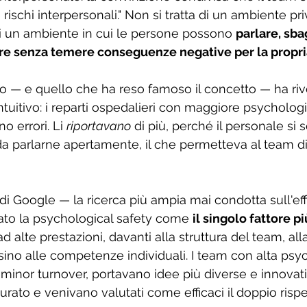
ischi interpersonali." Non si tratta di un ambiente priv
 di un ambiente in cui le persone possono 
parlare, sbag
rre senza temere conseguenze negative per la propri
oto — e quello che ha reso famoso il concetto — ha riv
tuitivo: i reparti ospedalieri con maggiore psychologi
errori. Li 
riportavano
 di più, perché il personale si 
a parlarne apertamente, il che permetteva al team di
e di Google — la ricerca più ampia mai condotta sull'eff
ato la psychological safety come 
il singolo fattore p
d alte prestazioni, davanti alla struttura del team, all
rsino alle competenze individuali. I team con alta psy
 minor turnover, portavano idee più diverse e innovati
rato e venivano valutati come efficaci il doppio rispett