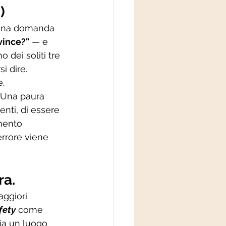
)
fa una domanda 
vince?"
 — e 
 dei soliti tre 
i dire.
e.
Una paura 
nti, di essere 
mento 
errore viene 
ra.
aggiori 
fety
 come 
ia un luogo 