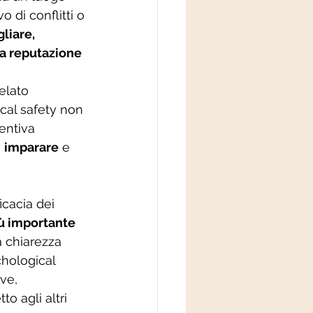
o di conflitti o 
liare, 
a reputazione 
elato 
cal safety non 
sentiva 
 
imparare
 e 
icacia dei 
iù importante
a chiarezza 
chological 
ve, 
o agli altri 