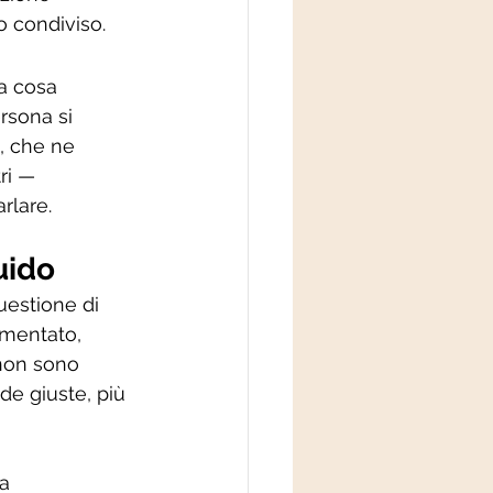
o condiviso.
a cosa 
rsona si 
, che ne 
ri — 
rlare.
uido
uestione di 
mmentato, 
non sono 
e giuste, più 
a 