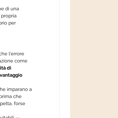
ne di una 
 propria 
prio per 
he l'errore 
mazione come 
ità di 
 vantaggio 
che imparano a 
prima che 
petta, forse 
vitabili — 