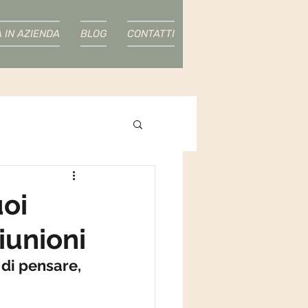
À IN AZIENDA
BLOG
CONTATTI
uoi
riunioni
 di pensare, 