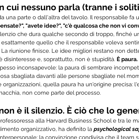
n cui nessuno parla (tranne i soliti
, da una parte o dall'altra del tavolo. Il responsabile 
ensate?", "avete idee?", "c'è qualcosa che non vi con
ilenzio che dura qualche secondo di troppo, finché uno
 esattamente quello che il responsabile voleva sentirs
. La riunione finisce. Le idee migliori restano non dett
è disinteresse e, soprattutto, non è stupidità. 
È paura. 
, spesso inconsapevole: la paura di sembrare incompete
a cosa sbagliata davanti alle persone sbagliate nel mo
e organizzazioni, quella paura ha un'origine precisa: l'
macchia, non come parte del processo.
on è il silenzio. È ciò che lo gene
professoressa alla Harvard Business School e tra le m
imento organizzativo, ha definito la 
psychological sa
interpersonale: la convinzione condivisa che il team s