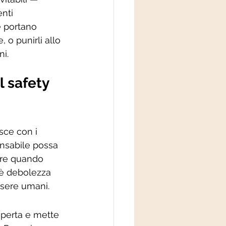
nti 
e portano 
o punirli allo 
ni.
 safety 
sce con i 
nsabile possa 
ere quando 
 è debolezza 
ssere umani.
perta e mette 