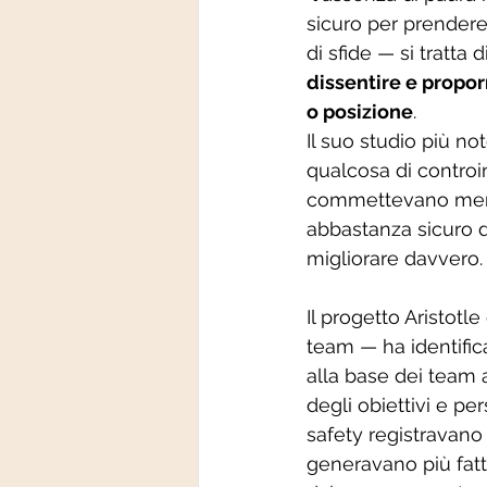
sicuro per prendere r
di sfide — si tratta
dissentire e propo
o posizione
.
Il suo studio più n
qualcosa di controin
commettevano meno 
abbastanza sicuro d
migliorare davvero.
Il progetto Aristotl
team — ha identific
alla base dei team a
degli obiettivi e pe
safety registravano
generavano più fattu