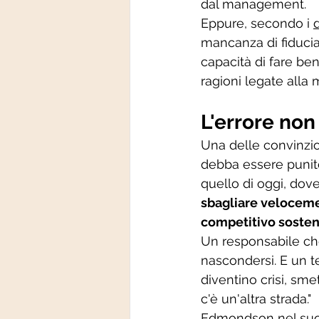
dal management.
Eppure, secondo i 
mancanza di fiducia
capacità di fare ben
ragioni legate alla 
L'errore non
Una delle convinzio
debba essere punit
quello di oggi, dove
sbagliare velocemen
competitivo sosteni
Un responsabile che
nascondersi. E un 
diventino crisi, sme
c'è un'altra strada."
Edmondson nel suo 