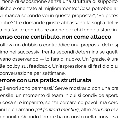
sizione di esposizione senza una struttura di supporto
che e orientate al miglioramento: "Cosa potrebbe an
sa manca secondo voi in questa proposta?", "Se pote
ebbe?" Le domande giuste abbassano la soglia del ri
più facile contribuire anche per chi tende a stare in 
issenso come contributo, non come attacco
lleva un dubbio o contraddice una proposta del resp
ltimo nei successivi trenta secondi determina se quel
avano osservando — lo farà di nuovo. Un "grazie, è un
le policy sul feedback. Un'espressione di fastidio o un 
 conversazione per settimane.
errore con una pratica strutturata
gli errori sono permessi." Serve mostrarlo con una pra
mensile, un momento di team in cui si condivide aper
 cosa si è imparato, senza cercare colpevoli ma cerc
oni lo chiamano 
fail forward meeting
, altre 
learning re
ntinuità. Quando l'errore ha un posto nella conversa