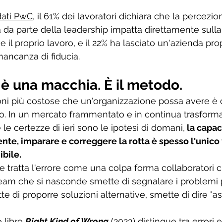
dati PwC
, il 61% dei lavoratori dichiara che la percezio
 da parte della leadership impatta direttamente sulla
e il proprio lavoro, e il 22% ha lasciato un'azienda pro
mancanza di fiducia.
 è una macchia. È il metodo.
ni più costose che un'organizzazione possa avere è c
o. In un mercato frammentato e in continua trasfor
 le certezze di ieri sono le ipotesi di domani,
 la capac
te, imparare e correggere la rotta è spesso l'unico
bile.
 tratta l'errore come una colpa forma collaboratori 
team che si nasconde smette di segnalare i problemi 
tte di proporre soluzioni alternative, smette di dire "as
libro 
Right Kind of Wrong
 (2023) distingue tra errori e