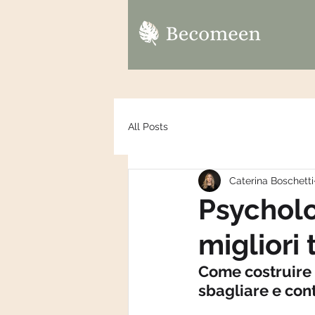
All Posts
Caterina Boschetti
Psycholo
migliori 
Come costruire u
sbagliare e con