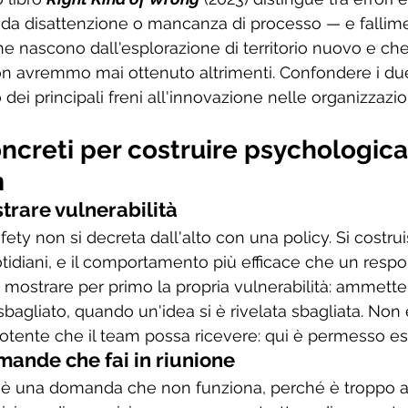
da disattenzione o mancanza di processo — e fallime
 che nascono dall'esplorazione di territorio nuovo e ch
n avremmo mai ottenuto altrimenti. Confondere i due, 
ei principali freni all'innovazione nelle organizzazio
oncreti per costruire psychological
m
strare vulnerabilità
ety non si decreta dall'alto con una policy. Si costrui
idiani, e il comportamento più efficace che un respo
i mostrare per primo la propria vulnerabilità: ammett
bagliato, quando un'idea si è rivelata sbagliata. Non
potente che il team possa ricevere: qui è permesso e
mande che fai in riunione
 è una domanda che non funziona, perché è troppo a