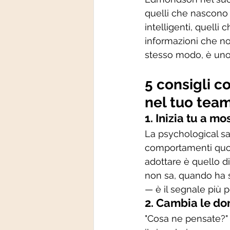
quelli che nascono 
intelligenti, quelli
informazioni che no
stesso modo, è uno d
5 consigli c
nel tuo tea
1. Inizia tu a mo
La psychological saf
comportamenti quot
adottare è quello d
non sa, quando ha s
— è il segnale più 
2. Cambia le do
"Cosa ne pensate?"