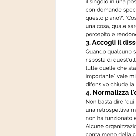
il singolo in una po
con domande specifi
questo piano?", "Co
una cosa, quale sar
percepito e rendono 
3. Accogli il d
Quando qualcuno so
risposta di quest'u
tutte quelle che st
importante" vale mil
difensivo chiude la
4. Normalizza l'
Non basta dire "qui 
una retrospettiva 
non ha funzionato e
Alcune organizzazi
conta meno della co