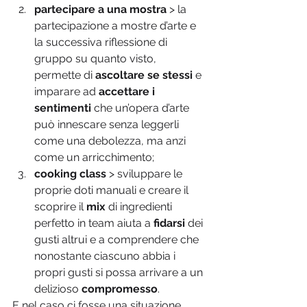
partecipare a una mostra
 > la 
partecipazione a mostre d’arte e 
la successiva riflessione di 
gruppo su quanto visto, 
permette di 
ascoltare se stessi 
e 
imparare ad 
accettare i 
sentimenti
 che un’opera d’arte 
può innescare senza leggerli 
come una debolezza, ma anzi 
come un arricchimento;
cooking class 
> sviluppare le 
proprie doti manuali e creare il 
scoprire il 
mix
 di ingredienti 
perfetto in team aiuta a 
fidarsi
 dei 
gusti altrui e a comprendere che 
nonostante ciascuno abbia i 
propri gusti si possa arrivare a un 
delizioso 
compromesso
.
E nel caso ci fosse una situazione 