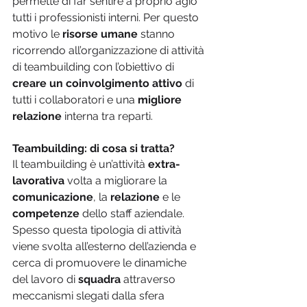
permette di far sentire a proprio agio 
tutti i professionisti interni. Per questo 
motivo le 
risorse umane 
stanno 
ricorrendo all’organizzazione di attività 
di teambuilding con l’obiettivo di 
creare un coinvolgimento attivo 
di 
tutti i collaboratori e una 
migliore 
relazione
 interna tra reparti.
Teambuilding: di cosa si tratta?
Il teambuilding è un’attività 
extra-
lavorativa 
volta a migliorare la 
comunicazione
, la 
relazione
 e le 
competenze
 dello staff aziendale. 
Spesso questa tipologia di attività 
viene svolta all’esterno dell’azienda e 
cerca di promuovere le dinamiche 
del lavoro di 
squadra
 attraverso 
meccanismi slegati dalla sfera 