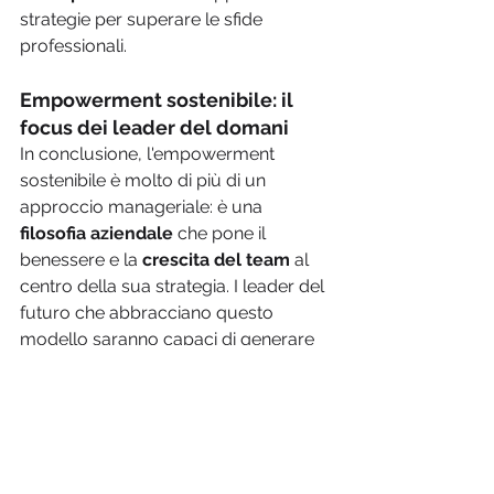
strategie per superare le sfide 
professionali.
Empowerment sostenibile: il 
focus dei leader del domani
In conclusione, l'empowerment 
sostenibile è molto di più di un 
approccio manageriale: è una 
filosofia aziendale 
che pone il 
benessere e la
 crescita del team
 al 
centro della sua strategia. I leader del 
futuro che abbracciano questo 
modello saranno capaci di generare 
risultati aziendali positivi e contribuire 
anche alla costruzione di un futuro in 
cui il supporto reciproco e la 
condivisione ricopriranno un 
elemento essenziale per la 