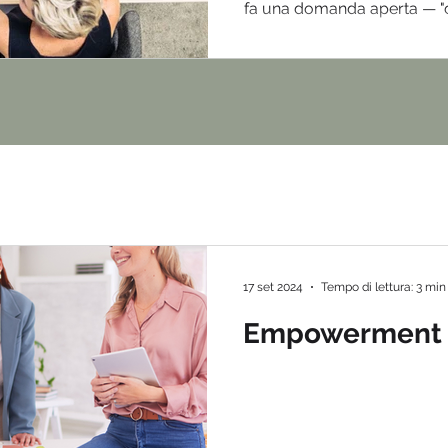
fa una domanda aperta — "c
idee?", "c'è qualcosa che no
cala un silenzio che dura q
finché uno dei soliti tre al
quello che il responsabile
17 set 2024
Tempo di lettura: 3 min
Empowerment 