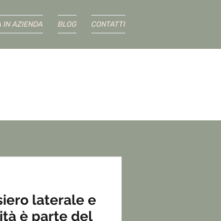
À IN AZIENDA
BLOG
CONTATTI
siero laterale e
ità è parte del