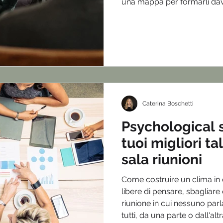
una mappa per formarli da
Caterina Boschetti
Psychological s
tuoi migliori ta
sala riunioni
Come costruire un clima in 
libere di pensare, sbagliare
riunione in cui nessuno parla 
tutti, da una parte o dall'alt