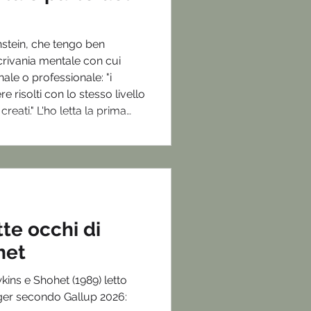
instein, che tengo ben
crivania mentale con cui
nale o professionale: "i
risolti con lo stesso livello
reati." L'ho letta la prima
, con un peso diverso,
 volta Performance Coaching
he, tra le tante cose,
questo: portare le per
tte occhi di
het
ins e Shohet (1989) letto
ager secondo Gallup 2026: