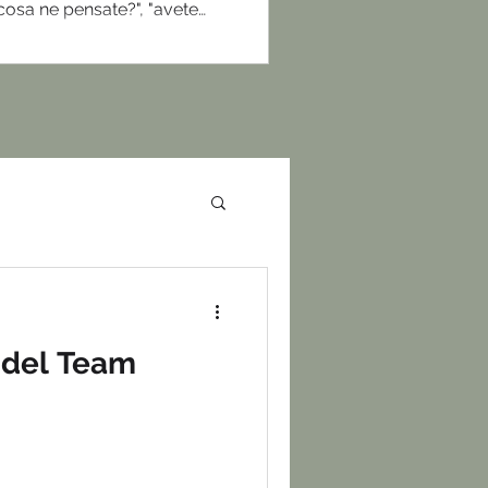
osa ne pensate?", "avete
n vi convince?" — e nella sala
ualche secondo di troppo,
za la mano e dice esattamente
del Team