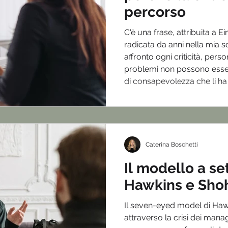
percorso
C'è una frase, attribuita a E
radicata da anni nella mia s
affronto ogni criticità, perso
problemi non possono essere 
di consapevolezza che li ha c
volta anni fa. L'ho ritrovata
rileggendo per la seconda
di Carol Wilson — un testo c
insegna a fare esattamente 
Caterina Boschetti
Il modello a se
Hawkins e Sho
Il seven-eyed model di Hawk
attraverso la crisi dei man