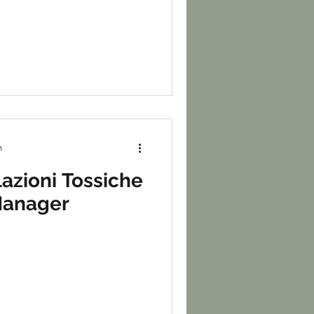
n
lazioni Tossiche
 Manager