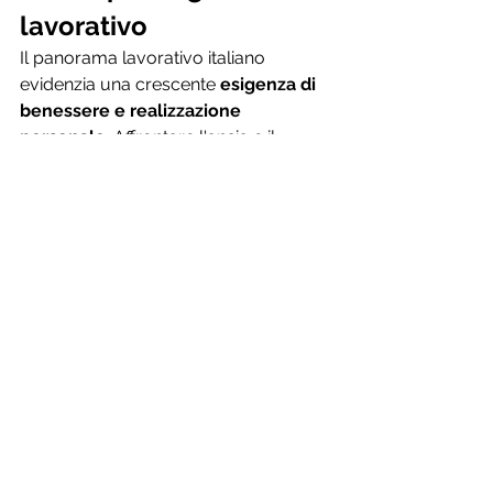
lavorativo
Il panorama lavorativo italiano 
evidenzia una crescente 
esigenza di 
benessere e realizzazione 
personale
. Affrontare l'ansia e il 
disimpegno richiede un cambiamento 
culturale che valorizzi il "
flow
" come 
elemento centrale dell'esperienza 
lavorativa.
Le aziende che sapranno adattarsi a 
queste nuove esigenze, 
promuovendo ambienti di lavoro sani 
e stimolanti, saranno quelle in grado 
di attrarre e trattenere i talenti nel 
lungo periodo.